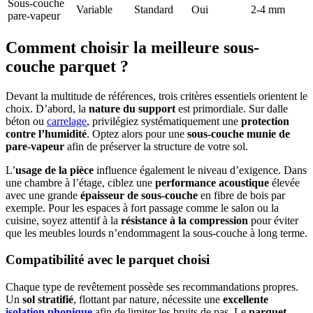
Sous-couche
Variable
Standard
Oui
2-4 mm
pare-vapeur
Comment choisir la meilleure sous-
couche parquet ?
Devant la multitude de références, trois critères essentiels orientent le
choix. D’abord, la
nature du support
est primordiale. Sur dalle
béton ou
carrelage
, privilégiez systématiquement une
protection
contre l’humidité
. Optez alors pour une
sous-couche munie de
pare-vapeur
afin de préserver la structure de votre sol.
L’
usage de la pièce
influence également le niveau d’exigence. Dans
une chambre à l’étage, ciblez une
performance acoustique
élevée
avec une grande
épaisseur de sous-couche
en fibre de bois par
exemple. Pour les espaces à fort passage comme le salon ou la
cuisine, soyez attentif à la
résistance à la compression
pour éviter
que les meubles lourds n’endommagent la sous-couche à long terme.
Compatibilité avec le parquet choisi
Chaque type de revêtement possède ses recommandations propres.
Un
sol stratifié
, flottant par nature, nécessite une
excellente
isolation phonique
afin de limiter les bruits de pas. Le
parquet