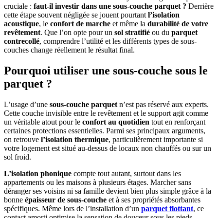
cruciale :
faut-il investir dans une sous-couche parquet ?
Derrière
cette étape souvent négligée se jouent pourtant
l’isolation
acoustique
, le
confort de marche
et même la
durabilité de votre
revêtement
. Que l’on opte pour un
sol stratifié
ou du
parquet
contrecollé
, comprendre l’utilité et les différents types de sous-
couches change réellement le résultat final.
Pourquoi utiliser une sous-couche sous le
parquet ?
L’usage d’une
sous-couche parquet
n’est pas réservé aux experts.
Cette couche invisible entre le revêtement et le support agit comme
un véritable atout pour le
confort au quotidien
tout en renforçant
certaines protections essentielles. Parmi ses principaux arguments,
on retrouve
l’isolation thermique
, particulièrement importante si
votre logement est situé au-dessus de locaux non chauffés ou sur un
sol froid.
L’isolation phonique
compte tout autant, surtout dans les
appartements ou les maisons à plusieurs étages. Marcher sans
déranger ses voisins ni sa famille devient bien plus simple grâce à la
bonne
épaisseur de sous-couche
et à ses propriétés absorbantes
spécifiques. Même lors de l’installation d’un
parquet flottant
, ce
contact amorti optimise la sensation de douceur sous les pieds.