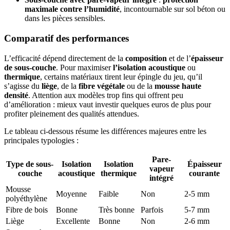
maximale contre l’humidité
, incontournable sur sol béton ou
dans les pièces sensibles.
Comparatif des performances
L’efficacité dépend directement de la
composition
et de l’
épaisseur
de sous-couche
. Pour maximiser
l’isolation acoustique
ou
thermique
, certains matériaux tirent leur épingle du jeu, qu’il
s’agisse du
liège
, de la
fibre végétale
ou de la
mousse haute
densité
. Attention aux modèles trop fins qui offrent peu
d’amélioration : mieux vaut investir quelques euros de plus pour
profiter pleinement des qualités attendues.
Le tableau ci-dessous résume les différences majeures entre les
principales typologies :
Pare-
Type de sous-
Isolation
Isolation
Épaisseur
vapeur
couche
acoustique
thermique
courante
intégré
Mousse
Moyenne
Faible
Non
2-5 mm
polyéthylène
Fibre de bois
Bonne
Très bonne
Parfois
5-7 mm
Liège
Excellente
Bonne
Non
2-6 mm