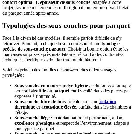
confort optimal
. L’
épaisseur de sous-couche
, adaptée à votre
projet, favorise réellement le confort global tout en préservant l’état
du parquet année après année.
Typologies des sous-couches pour parquet
Face à la diversité des modèles, il semble parfois difficile de s’y
retrouver. Pourtant, à chaque besoin correspond une
typologie
précise de sous-couche parquet
. Choisir la bonne option évite les
mauvaises surprises après installation et répond à des contraintes
techniques spécifiques selon la structure du bâtiment.
Voici les principales familles de sous-couches et leurs usages
privilégiés :
Sous-couche en mousse polyéthylène
: solution économique
pour
sol stratifié
ou
parquet contrecollé
dans des pièces peu
exposées à l’humidité.
Sous-couche fibre de bois
: idéale pour une
isolation
thermique et acoustique élevée
, parfaite dans les chambres à
l’étage.
Sous-couche liège
: matériau naturel et performant, alliant
excellence phonique
et respect de l’environnement, adapté à
tous types de parquet.
Sous-couche avec pare-vapeur intégré
:
protection