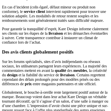
En cas d’incident (colis égaré, défaut mineur ou produit non
conforme), le
service client
intervient rapidement pour trouver une
solution adaptée. Les modalités de retour restent souples et les
remboursements sont généralement traités sans difficulté majeure.
Pour garantir la tranquillité d’esprit, Kare Design informe clairement
ses clients sur les étapes de la
livraison
et les démarches éventuelles
à suivre. Cette transparence contribue à instaurer un climat de
confiance lors de l’achat.
Des avis clients globalement positifs
Sur les forums spécialisés, sites d’avis indépendants ou réseaux
sociaux, les utilisateurs partagent leurs expériences. La majorité des
commentaires mettent en avant la
qualité
des
meubles
, la créativité
du
design
et la fiabilité du service de
livraison
. Certains regrettent
cependant des délais prolongés pour des modèles prisés ou des
différences de
prix
entre magasins partenaires et site officiel.
Globalement, le bouche-à-oreille reste largement positif autour de la
marque. Beaucoup voient dans leur achat Kare Design un véritable
tournant décoratif, qu’il s’agisse d’un salon, d’une salle à manger ou
d’une chambre. L’impression d’avoir choisi une pièce unique et sur-
mesure ressort face à l’offre plus standardisée des autres enseignes.