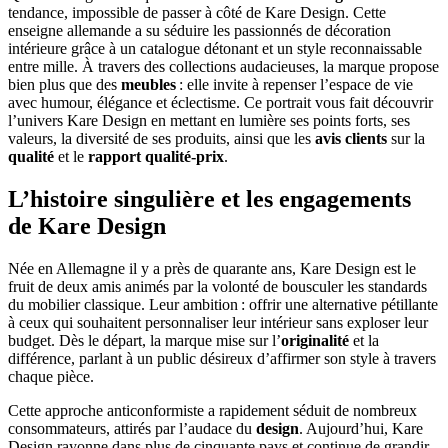
tendance, impossible de passer à côté de Kare Design. Cette
enseigne allemande a su séduire les passionnés de décoration
intérieure grâce à un catalogue détonant et un style reconnaissable
entre mille. À travers des collections audacieuses, la marque propose
bien plus que des
meubles
: elle invite à repenser l’espace de vie
avec humour, élégance et éclectisme. Ce portrait vous fait découvrir
l’univers Kare Design en mettant en lumière ses points forts, ses
valeurs, la diversité de ses produits, ainsi que les
avis clients
sur la
qualité
et le
rapport qualité-prix
.
L’histoire singulière et les engagements
de Kare Design
Née en Allemagne il y a près de quarante ans, Kare Design est le
fruit de deux amis animés par la volonté de bousculer les standards
du mobilier classique. Leur ambition : offrir une alternative pétillante
à ceux qui souhaitent personnaliser leur intérieur sans exploser leur
budget. Dès le départ, la marque mise sur l’
originalité
et la
différence, parlant à un public désireux d’affirmer son style à travers
chaque pièce.
Cette approche anticonformiste a rapidement séduit de nombreux
consommateurs, attirés par l’audace du
design
. Aujourd’hui, Kare
Design rayonne dans plus de cinquante pays et continue de grandir