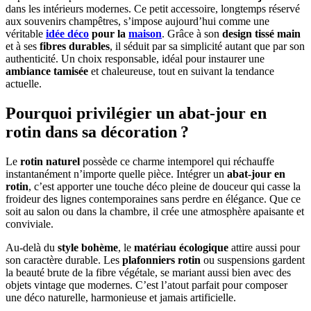
dans les intérieurs modernes. Ce petit accessoire, longtemps réservé
aux souvenirs champêtres, s’impose aujourd’hui comme une
véritable
idée déco
pour la
maison
. Grâce à son
design tissé main
et à ses
fibres durables
, il séduit par sa simplicité autant que par son
authenticité. Un choix responsable, idéal pour instaurer une
ambiance tamisée
et chaleureuse, tout en suivant la tendance
actuelle.
Pourquoi privilégier un abat-jour en
rotin dans sa décoration ?
Le
rotin naturel
possède ce charme intemporel qui réchauffe
instantanément n’importe quelle pièce. Intégrer un
abat-jour en
rotin
, c’est apporter une touche déco pleine de douceur qui casse la
froideur des lignes contemporaines sans perdre en élégance. Que ce
soit au salon ou dans la chambre, il crée une atmosphère apaisante et
conviviale.
Au-delà du
style bohème
, le
matériau écologique
attire aussi pour
son caractère durable. Les
plafonniers rotin
ou suspensions gardent
la beauté brute de la fibre végétale, se mariant aussi bien avec des
objets vintage que modernes. C’est l’atout parfait pour composer
une déco naturelle, harmonieuse et jamais artificielle.