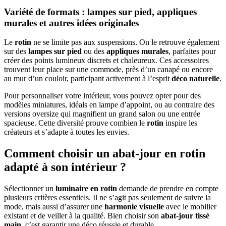
Variété de formats : lampes sur pied, appliques
murales et autres idées originales
Le
rotin
ne se limite pas aux suspensions. On le retrouve également
sur des
lampes sur pied
ou des
appliques murales
, parfaites pour
créer des points lumineux discrets et chaleureux. Ces accessoires
trouvent leur place sur une commode, près d’un canapé ou encore
au mur d’un couloir, participant activement à l’esprit
déco naturelle
.
Pour personnaliser votre intérieur, vous pouvez opter pour des
modèles miniatures, idéals en lampe d’appoint, ou au contraire des
versions oversize qui magnifient un grand salon ou une entrée
spacieuse. Cette diversité prouve combien le
rotin
inspire les
créateurs et s’adapte à toutes les envies.
Comment choisir un abat-jour en rotin
adapté à son intérieur ?
Sélectionner un
luminaire en rotin
demande de prendre en compte
plusieurs critères essentiels. Il ne s’agit pas seulement de suivre la
mode, mais aussi d’assurer une
harmonie visuelle
avec le mobilier
existant et de veiller à la qualité. Bien choisir son
abat-jour tissé
main
, c’est garantir une déco réussie et durable.