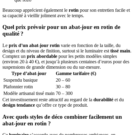
Beaucoup apprécient également le
rotin
pour son entretien facile et
sa capacité à vieillir joliment avec le temps.
Quel prix prévoir pour un abat-jour en rotin de
qualité ?
Le
prix d’un abat-jour rotin
varie en fonction de la taille, du
design et du niveau de finition, surtout si le luminaire est
tissé main
.
Comptez un
prix abordable
pour les petits modèles simples
(environ 20 à 40 €), et jusqu’à plusieurs centaines d’euros pour des
suspensions de grande dimension ou du sur-mesure.
Type d’abat-jour
Gamme tarifaire (€)
Suspendu basique
20 – 60
Plafonnier rotin
30 – 80
Modèle artisanal tissé main
70 – 300
Cet investissement reste attractif au regard de la
durabilité
et du
design tendance
qu’offre ce type de produit.
Avec quels styles de déco combiner facilement un
abat-jour en rotin ?
Ce
luminaire
s’accorde avec de nombreuses ambiances, en