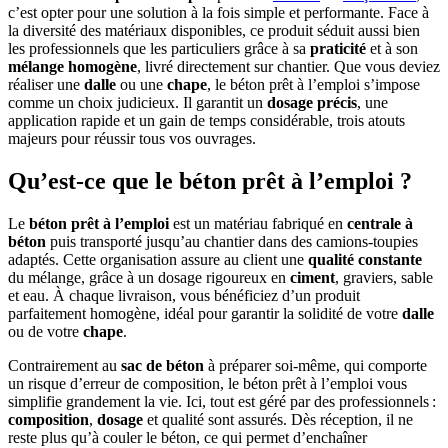
c’est opter pour une solution à la fois simple et performante. Face à
la diversité des matériaux disponibles, ce produit séduit aussi bien
les professionnels que les particuliers grâce à sa
praticité
et à son
mélange homogène
, livré directement sur chantier. Que vous deviez
réaliser une
dalle
ou une
chape
, le béton prêt à l’emploi s’impose
comme un choix judicieux. Il garantit un
dosage précis
, une
application rapide et un gain de temps considérable, trois atouts
majeurs pour réussir tous vos ouvrages.
Qu’est-ce que le béton prêt à l’emploi ?
Le
béton prêt à l’emploi
est un matériau fabriqué en
centrale à
béton
puis transporté jusqu’au chantier dans des camions-toupies
adaptés. Cette organisation assure au client une
qualité constante
du mélange, grâce à un dosage rigoureux en
ciment
, graviers, sable
et eau. À chaque livraison, vous bénéficiez d’un produit
parfaitement homogène, idéal pour garantir la solidité de votre
dalle
ou de votre
chape
.
Contrairement au
sac de béton
à préparer soi-même, qui comporte
un risque d’erreur de composition, le béton prêt à l’emploi vous
simplifie grandement la vie. Ici, tout est géré par des professionnels :
composition
,
dosage
et qualité sont assurés. Dès réception, il ne
reste plus qu’à couler le béton, ce qui permet d’enchaîner