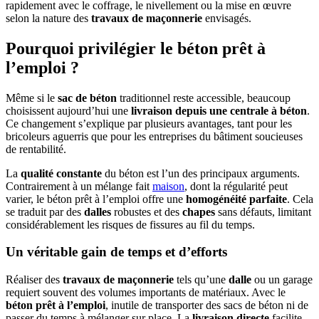
rapidement avec le coffrage, le nivellement ou la mise en œuvre
selon la nature des
travaux de maçonnerie
envisagés.
Pourquoi privilégier le béton prêt à
l’emploi ?
Même si le
sac de béton
traditionnel reste accessible, beaucoup
choisissent aujourd’hui une
livraison depuis une centrale à béton
.
Ce changement s’explique par plusieurs avantages, tant pour les
bricoleurs aguerris que pour les entreprises du bâtiment soucieuses
de rentabilité.
La
qualité constante
du béton est l’un des principaux arguments.
Contrairement à un mélange fait
maison
, dont la régularité peut
varier, le béton prêt à l’emploi offre une
homogénéité parfaite
. Cela
se traduit par des
dalles
robustes et des
chapes
sans défauts, limitant
considérablement les risques de fissures au fil du temps.
Un véritable gain de temps et d’efforts
Réaliser des
travaux de maçonnerie
tels qu’une
dalle
ou un garage
requiert souvent des volumes importants de matériaux. Avec le
béton prêt à l’emploi
, inutile de transporter des sacs de béton ni de
passer du temps à mélanger sur place. La
livraison directe
facilite