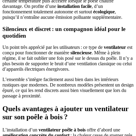
certaine température puis accélère lorsque le poêle chauffe
davantage. On profite d’une
installation facile
, d’un
fonctionnement totalement autonome et surtout
écologique
,
puisqu’il n’entraîne aucune émission polluante supplémentaire.
Silencieux et discret : un compagnon idéal pour le
quotidien
Un point très apprécié par les utilisateurs : ce type de
ventilateur
est
conçu pour fonctionner de manière
silencieuse
. Même à plein
régime, il se fait oublier une fois posé sur le dessus du poêle. Il n’y a
plus besoin de supporter le bruit d’une ventilation classique ou celui
d’appareils électriques énergivores.
L’ensemble s’intègre facilement aussi bien dans les intérieurs
rustiques que modernes. De nombreux modèles présentent un design
épuré, ce qui les rend discrets aussi bien visuellement que lors du
passage à proximité.
Quels avantages à ajouter un ventilateur
sur son poêle à bois ?
L’installation d’un
ventilateur poêle à bois
offre d’abord une
amélioration concrète du confort
: la chaleur cesse de stagner près